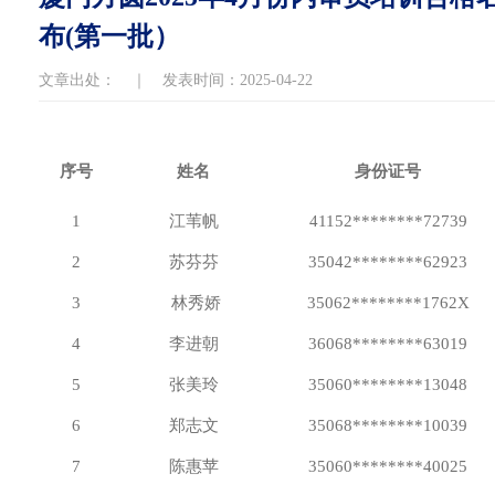
布(第一批）
文章出处： ｜ 发表时间：2025-04-22
序号
姓名
身份证号
1
江苇帆
41152********72739
2
苏芬芬
35042********62923
3
林秀娇
35062********1762X
4
李进朝
36068********63019
5
张美玲
35060********13048
6
郑志文
35068********10039
7
陈惠苹
35060********40025