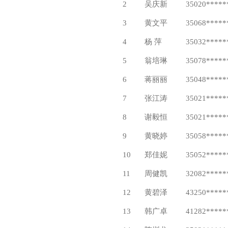
2
吴庆新
35020*****
3
黄文平
35068*****
4
杨 萍
35032*****
5
翁培琳
35078*****
6
蒋丽丽
35048*****
7
张江涛
35021*****
8
谢毅恒
35021*****
9
黄晓婷
35058*****
10
郑佳妮
35052*****
11
周健凯
32082*****
12
黄碧泽
43250*****
13
韩广卓
41282*****