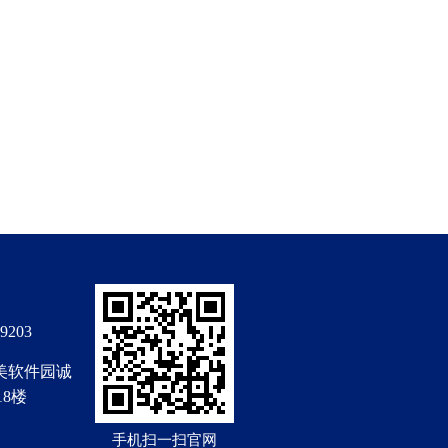
203
美软件园诚
18楼
手机扫一扫官网