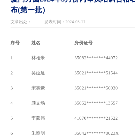
布(第一批）
文章出处： ｜ 发表时间：2024-03-11
序号
姓名
身份证号
1
林相米
35082********44972
2
吴延延
35021********51544
3
宋英豪
35021********56030
4
颜文炀
35052********13557
5
李燕伟
41070********21522
6
朱黎明
35042********0023X