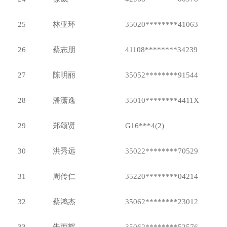
25
林亚环
35020********41063
26
蔡志朋
41108********34239
27
陈明丽
35052********91544
28
潘潇逸
35010********4411X
29
郑颂贤
G16***4(2)
30
洪秀远
35022********70529
31
周传仁
35220********04214
32
蔡鸿杰
35062********23012