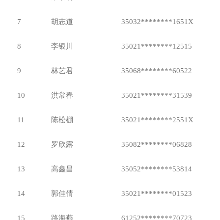
7
胡志道
35032********1651X
8
李银川
35021********12515
9
林艺君
35068********60522
10
洪常春
35021********31539
11
陈松棚
35021********2551X
12
罗欣露
35082********06828
13
高鑫昌
35052********53814
14
郭佳倩
35021********01523
15
路海燕
61252********70723