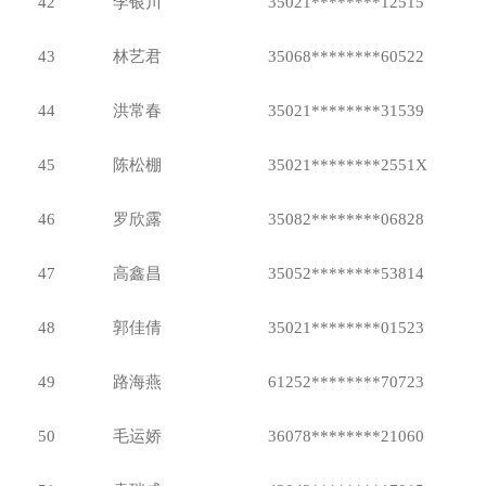
42
李银川
35021********12515
43
林艺君
35068********60522
44
洪常春
35021********31539
45
陈松棚
35021********2551X
46
罗欣露
35082********06828
47
高鑫昌
35052********53814
48
郭佳倩
35021********01523
49
路海燕
61252********70723
50
毛运娇
36078********21060